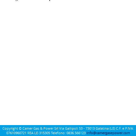
Copyright © Camer Gas & Power Srl Via Gallipoli 53 - 73013 Galatina (LE) C.F. e P.IVA:
07610960721 REA LE-315305 Telefono: 0836.566123
info@camergasepower.com