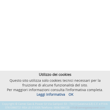
Utilizzo dei cookies
Questo sito utilizza solo cookies tecnici necessari per la
fruizione di alcune funzionalità del sito.
Per maggiori informazioni consulta l’informativa completa.
Leggi Informativa
OK
Copyright © Camer Gas & Power Srl Via Gallipoli 53 - 73013 Galatina (LE) C.F. e P.IVA:
07610960721 REA LE-315305 Telefono: 0836.566123
info@camergasepower.com